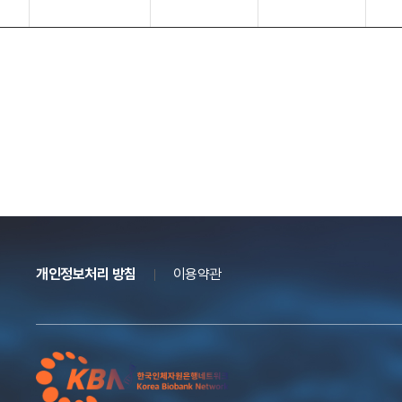
염증성장질환,
희귀소화기질환,
경북대학교병원
-
인체자원은행
신경내분비종양,
말트림프종 등
염증성장질환,
경상국립대학교병원
미숙아, 소아청
심혈관 질환
인체자원은행
소년질환
개인정보처리 방침
이용약관
소화기질환, 간
계명대학교
질환, 심장질환,
내분비·대사질
동산의료원
유방 및 여성생
환, 암질환
인체자원은행
식기 질환