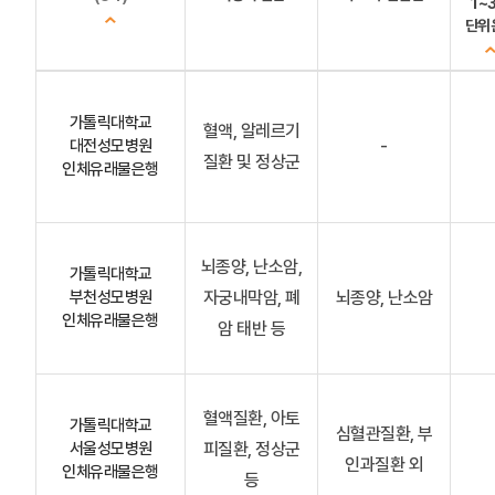
1~
단위
가톨릭대학교
혈액, 알레르기
대전성모병원
-
질환 및 정상군
인체유래물은행
뇌종양, 난소암,
가톨릭대학교
부천성모병원
자궁내막암, 폐
뇌종양, 난소암
인체유래물은행
암 태반 등
혈액질환, 아토
가톨릭대학교
심혈관질환, 부
서울성모병원
피질환, 정상군
인과질환 외
인체유래물은행
등