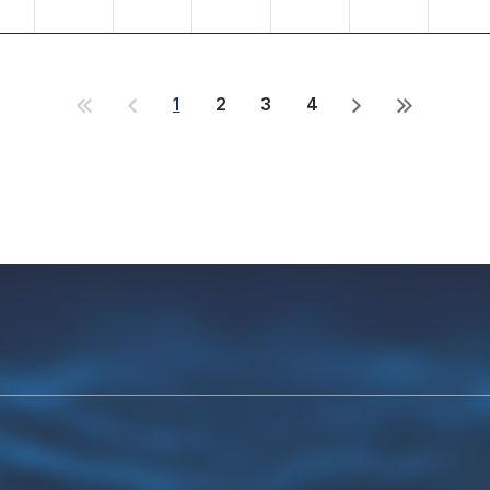
1
2
3
4
처
이
다
마
음
전
음
지
으
으
으
막
로
로
로
으
로