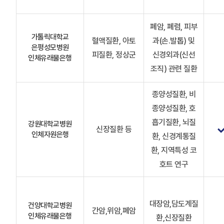
폐암, 폐렴, 피부
가톨릭대학교
혈액질환, 아토
과(손.발톱) 및
은평성모병원
피질환, 정상군
신경외과(신선
인체유래물은행
조직) 관련 질환
종양성질환, 비
종양성질환, 호
흡기질환, 뇌질
강원대학교병원
신장질환 등
인체자원은행
환, 신경계통질
환, 지역특성 코
호트 연구
대장암,담도계질
건양대학교병원
간암,위암,폐암
인체유래물은행
환,신장질환