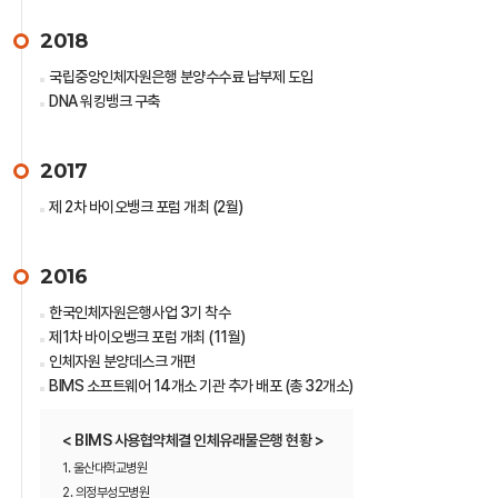
2018
국립중앙인체자원은행 분양수수료 납부제 도입
DNA 워킹뱅크 구축
2017
제 2차 바이오뱅크 포럼 개최 (2월)
2016
한국인체자원은행사업 3기 착수
제1차 바이오뱅크 포럼 개최 (11월)
인체자원 분양데스크 개편
BIMS 소프트웨어 14개소 기관 추가 배포 (총 32개소)
< BIMS 사용협약체결 인체유래물은행 현황 >
1. 울산대학교병원
2. 의정부성모병원