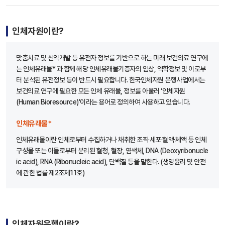
인체자원이란?
맞춤치료 및 신약개발 등 유전자 정보를 기반으로 하는 미래 보건의료 연구에
는 인체유래물* 과 함께 해당 인체유래물기증자의 임상, 역학정보 및 이로부
터 분석된 유전정보 등이 반드시 필요합니다. 한국인체자원 은행사업에서는
보건의료 연구에 필요한 모든 인체 유래물, 정보를 아울러 ‘인체자원
(Human Bioresource)’이라는 용어로 정의하여 사용하고 있습니다.
인체유래물*
인체유래물이란 인체로부터 수집하거나 채취한 조직·세포·혈액·체액 등 인체
구성물 또는 이들로부터 분리된 혈청, 혈장, 염색체, DNA (Deoxyribonucle
ic acid), RNA (Ribonucleic acid), 단백질 등을 말한다. (생명윤리 및 안전
에 관한 법률 제2조제11호)
인체자원은행이란?