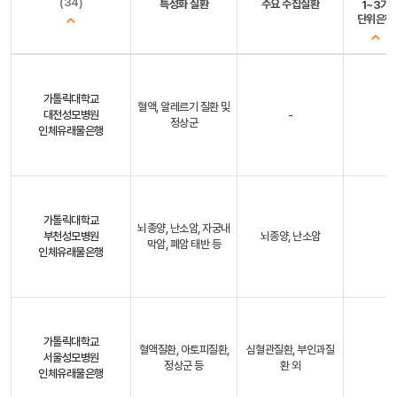
(34)
특성화 질환
주요 수집질환
1~3기
단위은행
가톨릭대학교
혈액, 알레르기 질환 및
대전성모병원
-
정상군
인체유래물은행
가톨릭대학교
뇌종양, 난소암, 자궁내
부천성모병원
뇌종양, 난소암
막암, 폐암 태반 등
인체유래물은행
가톨릭대학교
혈액질환, 아토피질환,
심혈관질환, 부인과질
서울성모병원
정상군 등
환 외
인체유래물은행