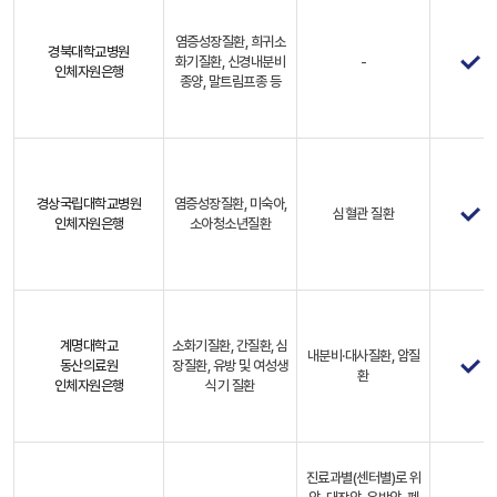
염증성장질환, 희귀소
경북대학교병원
화기질환, 신경내분비
-
인체자원은행
종양, 말트림프종 등
경상국립대학교병원
염증성장질환, 미숙아,
심혈관 질환
인체자원은행
소아청소년질환
계명대학교
소화기질환, 간질환, 심
내분비·대사질환, 암질
동산의료원
장질환, 유방 및 여성생
환
인체자원은행
식기 질환
진료과별(센터별)로 위