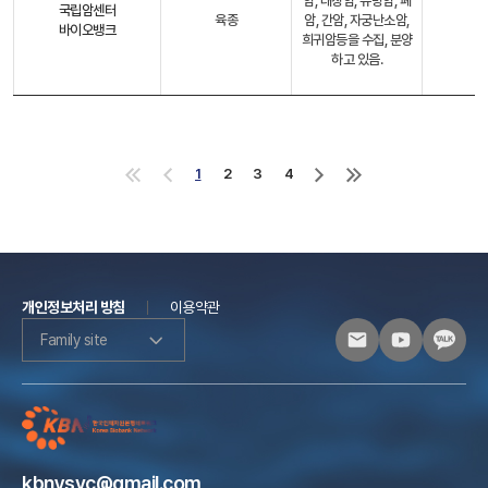
암, 대장암, 유방암, 폐
국립암센터
육종
암, 간암, 자궁난소암,
바이오뱅크
희귀암등을 수집, 분양
하고 있음.
1
2
3
4
처
이
다
마
음
전
음
지
으
으
으
막
로
로
로
으
로
개인정보처리 방침
이용약관
Family site
kbnysvc@gmail.com