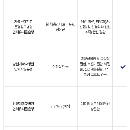
가톨릭대학교
폐암, 폐렴, 피부과(손.
혈액질환, 아토피질환,
은평성모병원
발톱) 및 신경외과(신선
정상군
인체유래물은행
조직) 관련 질환
종양성질환, 비종양성
강원대학교병원
질환, 호흡기질환, 뇌질
신장질환 등
인체자원은행
환, 신경계통질환, 지역
특성 코호트 연구
건양대학교병원
대장암,담도계질환,신
간암,위암,폐암
인체유래물은행
장질환