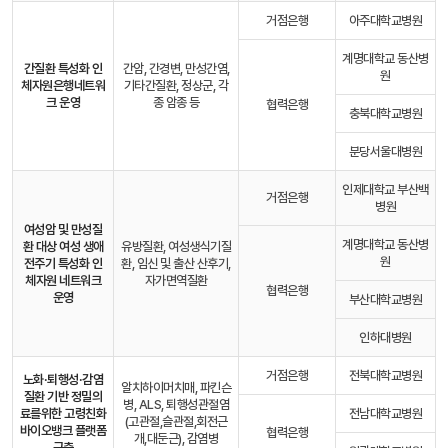
거점은행
아주대학교병원
계명대학교 동산병
간질환 특성화 인
간암, 간경변, 만성간염,
원
체자원은행
네트워
기타간질환, 정상군, 각
크 운영
종 암종 등
협력은행
충북대학교병원
분당서울대병원
인제대학교 부산백
거점은행
병원
여성암 및 만성질
계명대학교 동산병
환 대상 여성 생애
유방질환, 여성생식기질
원
전주기 특성화 인
환, 임신 및 출산 산후기,
체자원 네트워크
자가면역질환
협력은행
운영
부산대학교병원
인하대병원
거점은행
전북대학교병원
노화·퇴행성·감염
알치하이머치매, 파킨슨
질환 기반 정밀의
병, ALS, 퇴행성관절염
료를
위한 고령친화
전남대학교병원
(고관절,슬관절,회전근
바이오뱅크 플랫폼
협력은행
개,대둔근), 감염병
구축