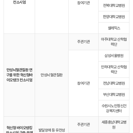
컨소시엄
참여기관
전북대학교병원
한양대학교병원
셀레믹스
아주대학교 산학협
주관기관
력단
삼성서울병원
인하대학교 산학협
만성뇌혈관질환 연
력단
구를 위한 혁신형
바
만성뇌혈관질환
이오뱅크 컨소시엄
참여기관
전남대학교병원
부산대학교병원
수원시노인정신건
강복지센터
세종충남대학교병
주관기관
원
혁신형 바이오뱅킹
발달장애 등 유전성
컨소시엄 구축·운영