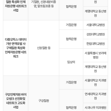
질환 특성화 인체
기질환, 신경내분비종
원
자원은행 네트워크
양, 말트림프종 등
협력은행
사업
계명대학교 동산병
원
거점은행
서울대학교병원
강원대학교병원
협력은행
다중오믹스 데이터
기반 면역유발 사
한림대학교병원
구체질환 특성화
신장질환 등
인체자원은행 네트
서울특별시 보라매
워크
병원
임상의
계명대학교 동산병
원
서울대학교 치과병
거점은행
원
연세대학교 치과병
구강인체자원 바이
원
오뱅크 선진화
및
구강질환
네트워크 고도화
사업
협력은행
사과나무 치과병원