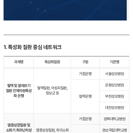
1. 특성화 질환 중심 네트워크
과제명
특성화질환
구분
기관명
거점은행
서울성모병원
은평성모병원
혈액 및 알레르기
혈액질환, 아토피질환,
질환 인체자원
특성
정상군 등
화 은행
협력은행
부천성모병원
대전성모병원
거점은행
경북대학교병원
염증성장질환 및
소화기 희귀난치성
염증성장질환, 희귀소화
경상국립대학교병