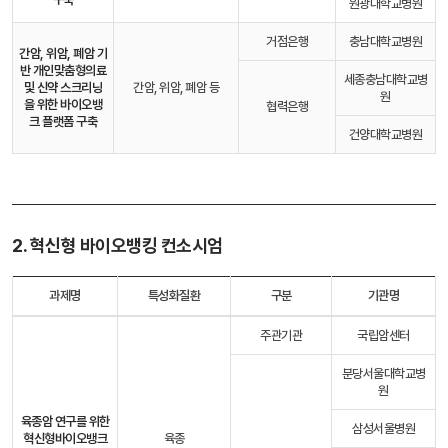
원광대학교병원
거점은행
충남대학교병원
간암, 위암, 폐암 기
반 개인맞춤형의료
세종충남대학교병
및 신약 스크리닝
간암, 위암, 폐암 등
원
을 위한 바이오뱅
협력은행
크 플랫폼 구축
건양대학교병원
2. 혁신형 바이오뱅킹 컨소시엄
과제명
특성화질환
구분
기관명
주관기관
국립암센터
분당서울대학교병
원
육종암 연구를 위한
삼성서울병원
혁신형
바이오뱅크
육종