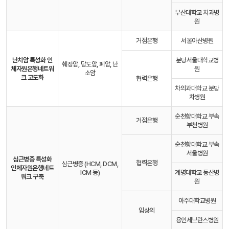
부산대학교 치과병
원
거점은행
서울아산병원
난치암 특성화 인
분당서울대학교병
췌장암, 담도암, 폐암, 난
체자원은행
네트워
원
소암
크 고도화
협력은행
차의과대학교 분당
차병원
순천향대학교 부속
거점은행
부천병원
순천향대학교 부속
서울병원
심근병증 특성화
협력은행
심근병증 (HCM, DCM,
인체자원은행
네트
ICM 등)
계명대학교 동산병
워크 구축
원
아주대학교병원
임상의
용인세브란스병원