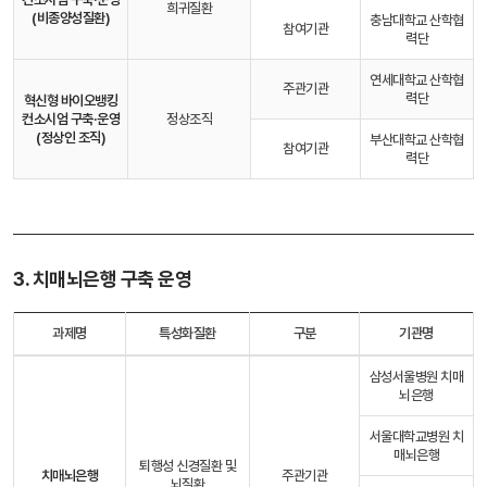
희귀질환
(비종양성질환)
충남대학교 산학협
참여기관
력단
연세대학교 산학협
주관기관
력단
혁신형 바이오뱅킹
컨소시엄 구축·운영
정상조직
(정상인 조직)
부산대학교 산학협
참여기관
력단
3. 치매뇌은행 구축 운영
과제명
특성화질환
구분
기관명
삼성서울병원 치매
뇌은행
서울대학교병원 치
매뇌은행
퇴행성 신경질환 및
치매뇌은행
주관기관
뇌질환