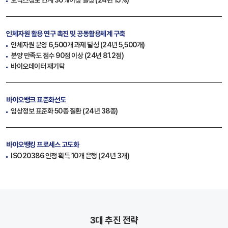
오믹스정보 연계 30%이상 달성 (24년 15%)
인체자원 활용 연구 촉진
및 공동활용체계 구축
인체자원 분양 6,500개 과제 달성 (24년 5,500개)
분양 만족도 점수 90점 이상 (24년 81.2점)
바이오데이터 재기탁
바이오뱅크 표준화선도
임상정보 표준화 50종 질환 (24년 38종)
바이오뱅킹 프로세스 고도화
ISO20386 인정 획득 10개 은행 (24년 3개)
3대 추진 전략