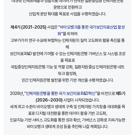
대규모 인체유래물과 정밀의료 데이터가 연계된 질환중심형 인체자원은행
운영으로 전환하고
산업계 분양 확대를 목표로 사업을 수행하였습니다.
제4기 (2021-2025)
사업은
“바이오뱅크를 통한 국가보건의료산업 활성
화”
를 위하여
고부가가치 연구 수요에 부합하는 인체자원의 질적 고도화와 활용 촉진을 통
해
보건의료 R&D 발전에 기여할 수 있는 인체자원은행 거버넌스 및 시스템 조성
을 목표로
국립중앙인체자원은행 기능 및 역할 강화, 질환자원중심 인체자원은행 네트
워크 활성화,
민간 인체자원은행 발전을 위한 기반 개선을 수행하였습니다.
2026년,
“인체자원은행을 통한 국가 보건의료 R&D혁신”
을 비전으로
제5기
(2026~2030)
사업이 시작되었습니다.
세계 최고 수준의 바이오뱅크 생태계 구축 및 인체자원 가치창출 극대화를 목
표로 디지털 대전환을 통한 데이터 활용 기반 고도화,
인공지능 기반 서비스 고도화를 통한 성과 확산, 거버넌스 강화로 지속가능한
바이오뱅크 생태계 조성 등을 추진해 나갈 계획입니다.