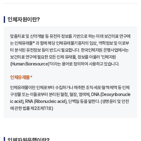
인체자원이란?
맞춤치료 및 신약개발 등 유전자 정보를 기반으로 하는 미래 보건의료 연구에
는 인체유래물* 과 함께 해당 인체유래물기증자의 임상, 역학정보 및 이로부
터 분석된 유전정보 등이 반드시 필요합니다. 한국인체자원 은행사업에서는
보건의료 연구에 필요한 모든 인체 유래물, 정보를 아울러 ‘인체자원
(Human Bioresource)’이라는 용어로 정의하여 사용하고 있습니다.
인체유래물*
인체유래물이란 인체로부터 수집하거나 채취한 조직·세포·혈액·체액 등 인체
구성물 또는 이들로부터 분리된 혈청, 혈장, 염색체, DNA (Deoxyribonucle
ic acid), RNA (Ribonucleic acid), 단백질 등을 말한다. (생명윤리 및 안전
에 관한 법률 제2조제11호)
인체자원은행이란?