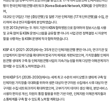
자원은행 (운영부서:바이오뱅크과)을 중심으로 17개 대학병원소재 인체자원단위은
행이 한국인체자원은행네트워크 (Korea Biobank Network, KBN)를 구성하였으
며,
대규모 인구집단 기반 (중앙은행) 및 질병 기반 인체자원 (17개 단위은행)을 수집, 관
리하여 국내 연구자들에게 분양하였습니다.
또한 2013년부터는 두 개의 기관이 KBN 협력병원으로 참여하여 정보시스템 사용
및 교육 참여 등 KBN 운영시스템을 공유할 뿐 아니라 사업 관련 정책결정 시 자문역
할을 수행하는 등 KBN 운영에 적극 협력하였습니다.
KBP 4기 (2021-2025)에서는 35개 민간 인체자원은행 뿐만 아니라, 연구기관 및
산업계까지 참여기관을 확대하여 범국가적 체제로 개편되었으며, 가치창출형 인체자
원은행 생태계 구축 등 인체자원은행사업의 지속가능성을 위해 다양한 이해관계자가
참여할 수 있도록 노력하였습니다.
현재 KBP 5기 (2026-2030)에서는 세계 최고 수준의 바이오뱅크 생태계 구축 및
인체자원 가치창출 극대화를 위하여 생존 대상자 연구자원 수집에서 사후 대상자 연
구자원 수집 네트워크까지 확대하였으며, 고부가가치 데이터 생산 확대, 분양서비스
사용자 편의성 개선, 자원의 통합 활용을 위한 기반 마련, 인체자원 이해관계자들과
소통체계를 구축 할 수 있도록 노력할 계획입니다.