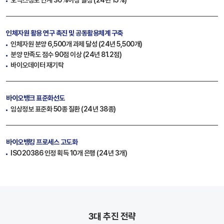
오믹스정보 연계 30%이상 달성 (24년 15%)
인체자원 활용 연구 촉진
및 공동활용체계 구축
인체자원 분양 6,500개 과제 달성 (24년 5,500개)
분양 만족도 점수 90점 이상 (24년 81.2점)
바이오데이터 재기탁
바이오뱅크 표준화선도
임상정보 표준화 50종 질환 (24년 38종)
바이오뱅킹 프로세스 고도화
ISO20386 인정 획득 10개 은행 (24년 3개)
3대 추진 전략