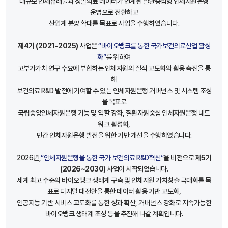
대규모 인체유래물과 정밀의료 데이터가 연계된 질환중심형 인체자원은행
운영으로 전환하고
산업계 분양 확대를 목표로 사업을 수행하였습니다.
제4기 (2021-2025)
사업은
“바이오뱅크를 통한 국가보건의료산업 활성
화”
를 위하여
고부가가치 연구 수요에 부합하는 인체자원의 질적 고도화와 활용 촉진을 통
해
보건의료 R&D 발전에 기여할 수 있는 인체자원은행 거버넌스 및 시스템 조성
을 목표로
국립중앙인체자원은행 기능 및 역할 강화, 질환자원중심 인체자원은행 네트
워크 활성화,
민간 인체자원은행 발전을 위한 기반 개선을 수행하였습니다.
2026년,
“인체자원은행을 통한 국가 보건의료 R&D혁신”
을 비전으로
제5기
(2026~2030)
사업이 시작되었습니다.
세계 최고 수준의 바이오뱅크 생태계 구축 및 인체자원 가치창출 극대화를 목
표로 디지털 대전환을 통한 데이터 활용 기반 고도화,
인공지능 기반 서비스 고도화를 통한 성과 확산, 거버넌스 강화로 지속가능한
바이오뱅크 생태계 조성 등을 추진해 나갈 계획입니다.