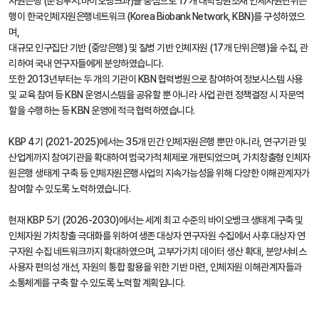
자원은행 (운영부서:바이오뱅크과)을 중심으로 17개 대학병원소재 인체자원단위은
행이 한국인체자원은행네트워크 (Korea Biobank Network, KBN)를 구성하였으
며,
대규모 인구집단 기반 (중앙은행) 및 질병 기반 인체자원 (17개 단위은행)을 수집, 관
리하여 국내 연구자들에게 분양하였습니다.
또한 2013년부터는 두 개의 기관이 KBN 협력병원으로 참여하여 정보시스템 사용
및 교육 참여 등 KBN 운영시스템을 공유할 뿐 아니라 사업 관련 정책결정 시 자문역
할을 수행하는 등 KBN 운영에 적극 협력하였습니다.
KBP 4기 (2021-2025)에서는 35개 민간 인체자원은행 뿐만 아니라, 연구기관 및
산업계까지 참여기관을 확대하여 범국가적 체제로 개편되었으며, 가치창출형 인체자
원은행 생태계 구축 등 인체자원은행사업의 지속가능성을 위해 다양한 이해관계자가
참여할 수 있도록 노력하였습니다.
현재 KBP 5기 (2026-2030)에서는 세계 최고 수준의 바이오뱅크 생태계 구축 및
인체자원 가치창출 극대화를 위하여 생존 대상자 연구자원 수집에서 사후 대상자 연
구자원 수집 네트워크까지 확대하였으며, 고부가가치 데이터 생산 확대, 분양서비스
사용자 편의성 개선, 자원의 통합 활용을 위한 기반 마련, 인체자원 이해관계자들과
소통체계를 구축 할 수 있도록 노력할 계획입니다.