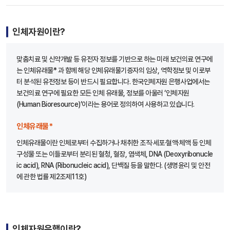
인체자원이란?
맞춤치료 및 신약개발 등 유전자 정보를 기반으로 하는 미래 보건의료 연구에
는 인체유래물* 과 함께 해당 인체유래물기증자의 임상, 역학정보 및 이로부
터 분석된 유전정보 등이 반드시 필요합니다. 한국인체자원 은행사업에서는
보건의료 연구에 필요한 모든 인체 유래물, 정보를 아울러 ‘인체자원
(Human Bioresource)’이라는 용어로 정의하여 사용하고 있습니다.
인체유래물*
인체유래물이란 인체로부터 수집하거나 채취한 조직·세포·혈액·체액 등 인체
구성물 또는 이들로부터 분리된 혈청, 혈장, 염색체, DNA (Deoxyribonucle
ic acid), RNA (Ribonucleic acid), 단백질 등을 말한다. (생명윤리 및 안전
에 관한 법률 제2조제11호)
인체자원은행이란?