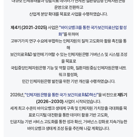
대규모 인체유래물과 정밀의료 데이터가 연계된 질환중심형 인체자원은행
운영으로 전환하고
산업계 분양 확대를 목표로 사업을 수행하였습니다.
제4기 (2021-2025)
사업은
“바이오뱅크를 통한 국가보건의료산업 활성
화”
를 위하여
고부가가치 연구 수요에 부합하는 인체자원의 질적 고도화와 활용 촉진을 통
해
보건의료 R&D 발전에 기여할 수 있는 인체자원은행 거버넌스 및 시스템 조성
을 목표로
국립중앙인체자원은행 기능 및 역할 강화, 질환자원중심 인체자원은행 네트
워크 활성화,
민간 인체자원은행 발전을 위한 기반 개선을 수행하였습니다.
2026년,
“인체자원은행을 통한 국가 보건의료 R&D혁신”
을 비전으로
제5기
(2026~2030)
사업이 시작되었습니다.
세계 최고 수준의 바이오뱅크 생태계 구축 및 인체자원 가치창출 극대화를 목
표로 디지털 대전환을 통한 데이터 활용 기반 고도화,
인공지능 기반 서비스 고도화를 통한 성과 확산, 거버넌스 강화로 지속가능한
바이오뱅크 생태계 조성 등을 추진해 나갈 계획입니다.