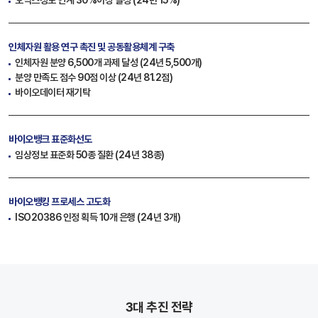
오믹스정보 연계 30%이상 달성 (24년 15%)
인체자원 활용 연구 촉진
및 공동활용체계 구축
인체자원 분양 6,500개 과제 달성 (24년 5,500개)
분양 만족도 점수 90점 이상 (24년 81.2점)
바이오데이터 재기탁
바이오뱅크 표준화선도
임상정보 표준화 50종 질환 (24년 38종)
바이오뱅킹 프로세스 고도화
ISO20386 인정 획득 10개 은행 (24년 3개)
3대 추진 전략