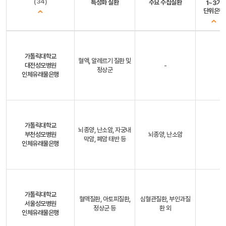
(34)
특성화 질환
주요 수집질환
1~3기
단위은행
가톨릭대학교
혈액, 알레르기 질환 및
대전성모병원
-
정상군
인체유래물은행
가톨릭대학교
뇌종양, 난소암, 자궁내
부천성모병원
뇌종양, 난소암
막암, 폐암 태반 등
인체유래물은행
가톨릭대학교
혈액질환, 아토피질환,
심혈관질환, 부인과질
서울성모병원
정상군 등
환 외
인체유래물은행