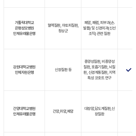
가톨릭대학교
폐암, 폐렴, 피부과(손.
혈액질환, 아토피질환,
은평성모병원
발톱) 및 신경외과(신선
정상군
인체유래물은행
조직) 관련 질환
종양성질환, 비종양성
강원대학교병원
질환, 호흡기질환, 뇌질
신장질환 등
인체자원은행
환, 신경계통질환, 지역
특성 코호트 연구
건양대학교병원
대장암,담도계질환,신
간암,위암,폐암
인체유래물은행
장질환