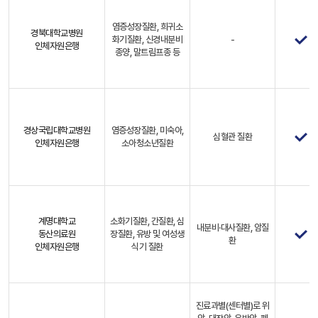
염증성장질환, 희귀소
경북대학교병원
화기질환, 신경내분비
-
인체자원은행
종양, 말트림프종 등
경상국립대학교병원
염증성장질환, 미숙아,
심혈관 질환
인체자원은행
소아청소년질환
계명대학교
소화기질환, 간질환, 심
내분비·대사질환, 암질
동산의료원
장질환, 유방 및 여성생
환
인체자원은행
식기 질환
진료과별(센터별)로 위