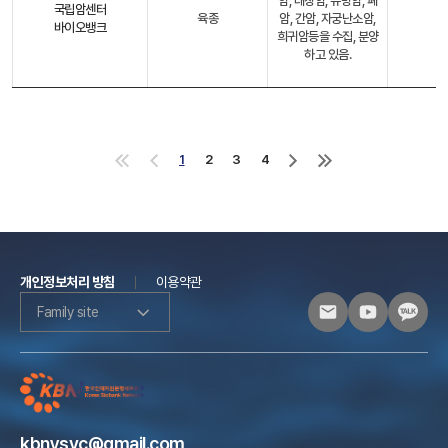
암, 대장암, 유방암, 폐
국립암센터
육종
암, 간암, 자궁난소암,
바이오뱅크
희귀암등을 수집, 분양
하고 있음.
1
2
3
4
처
이
다
마
음
전
음
지
으
으
으
막
로
로
로
으
로
개인정보처리 방침
이용약관
Family site
kbnysvc@gmail.com