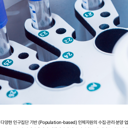
구집단 기반 (Population-based) 인체자원의 수집·관리·분양 업무를