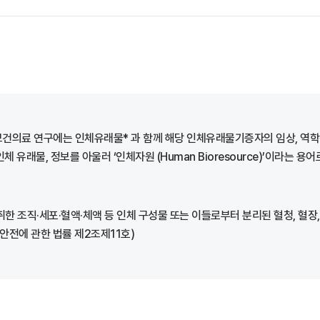
보건의료 연구에는 인체유래물* 과 함께 해당 인체유래물기증자의 임상, 역학
래물, 정보를 아울러 ‘인체자원 (Human Bioresource)’이라는 용
세포·혈액·체액 등 인체 구성물 또는 이들로부터 분리된 혈청, 혈장, 염색체, DNA 
 및 안전에 관한 법률 제2조제11호)