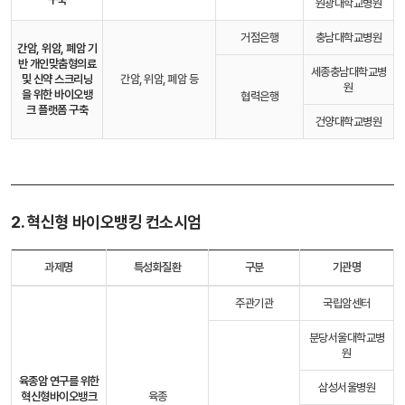
원광대학교병원
거점은행
충남대학교병원
간암, 위암, 폐암 기
반 개인맞춤형의료
세종충남대학교병
및 신약 스크리닝
간암, 위암, 폐암 등
원
을 위한 바이오뱅
협력은행
크 플랫폼 구축
건양대학교병원
2. 혁신형 바이오뱅킹 컨소시엄
과제명
특성화질환
구분
기관명
주관기관
국립암센터
분당서울대학교병
원
육종암 연구를 위한
삼성서울병원
혁신형
바이오뱅크
육종