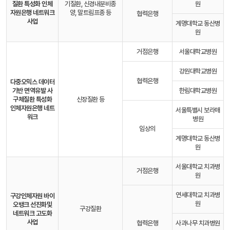
질환 특성화 인체
기질환, 신경내분비종
원
자원은행 네트워크
양, 말트림프종 등
협력은행
사업
계명대학교 동산병
원
거점은행
서울대학교병원
강원대학교병원
협력은행
다중오믹스 데이터
기반 면역유발 사
한림대학교병원
구체질환 특성화
신장질환 등
인체자원은행 네트
서울특별시 보라매
워크
병원
임상의
계명대학교 동산병
원
서울대학교 치과병
거점은행
원
연세대학교 치과병
구강인체자원 바이
원
오뱅크 선진화
및
구강질환
네트워크 고도화
사업
협력은행
사과나무 치과병원