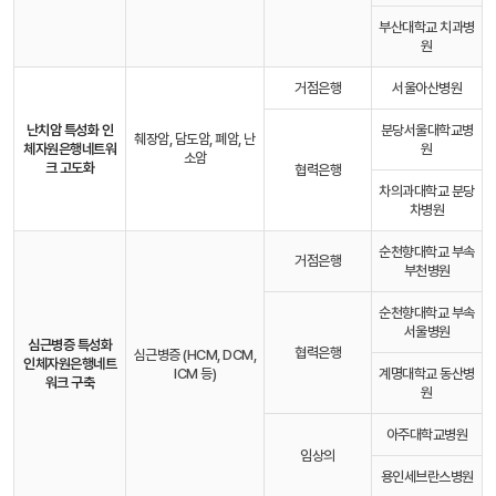
부산대학교 치과병
원
거점은행
서울아산병원
난치암 특성화 인
분당서울대학교병
췌장암, 담도암, 폐암, 난
체자원은행
네트워
원
소암
크 고도화
협력은행
차의과대학교 분당
차병원
순천향대학교 부속
거점은행
부천병원
순천향대학교 부속
서울병원
심근병증 특성화
협력은행
심근병증 (HCM, DCM,
인체자원은행
네트
ICM 등)
계명대학교 동산병
워크 구축
원
아주대학교병원
임상의
용인세브란스병원