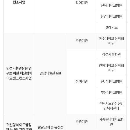
컨소시엄
참여기관
전북대학교병원
한양대학교병원
셀레믹스
아주대학교 산학협
주관기관
력단
삼성서울병원
인하대학교 산학협
만성뇌혈관질환 연
력단
구를 위한 혁신형
바
만성뇌혈관질환
이오뱅크 컨소시엄
참여기관
전남대학교병원
부산대학교병원
수원시노인정신건
강복지센터
세종충남대학교병
주관기관
원
혁신형 바이오뱅킹
발달장애 등 유전성
컨소시엄 구축·운영