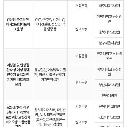
거점은행
아주대학교병원
계명대학교 동산병
간질환 특성화 인
간암, 간경변, 만성간염,
원
체자원은행
네트워
기타간질환, 정상군, 각
크 운영
종 암종 등
협력은행
충북대학교병원
분당서울대병원
인제대학교 부산백
거점은행
병원
여성암 및 만성질
계명대학교 동산병
환 대상 여성 생애
유방질환, 여성생식기질
원
전주기 특성화 인
환, 임신 및 출산 산후기,
체자원 네트워크
자가면역질환
협력은행
운영
부산대학교병원
인하대병원
거점은행
전북대학교병원
노화·퇴행성·감염
알치하이머치매, 파킨슨
질환 기반 정밀의
병, ALS, 퇴행성관절염
료를
위한 고령친화
전남대학교병원
(고관절,슬관절,회전근
바이오뱅크 플랫폼
협력은행
개,대둔근), 감염병
구축