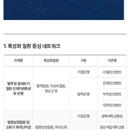
1. 특성화 질환 중심 네트워크
과제명
특성화질환
구분
기관명
거점은행
서울성모병원
은평성모병원
혈액 및 알레르기
혈액질환, 아토피질환,
질환 인체자원
특성
정상군 등
화 은행
협력은행
부천성모병원
대전성모병원
거점은행
경북대학교병원
염증성장질환 및
소화기 희귀난치성
염증성장질환, 희귀소화
경상국립대학교병