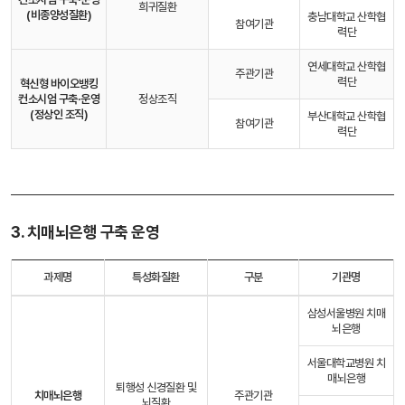
희귀질환
(비종양성질환)
충남대학교 산학협
참여기관
력단
연세대학교 산학협
주관기관
력단
혁신형 바이오뱅킹
컨소시엄 구축·운영
정상조직
(정상인 조직)
부산대학교 산학협
참여기관
력단
3. 치매뇌은행 구축 운영
과제명
특성화질환
구분
기관명
삼성서울병원 치매
뇌은행
서울대학교병원 치
매뇌은행
퇴행성 신경질환 및
치매뇌은행
주관기관
뇌질환