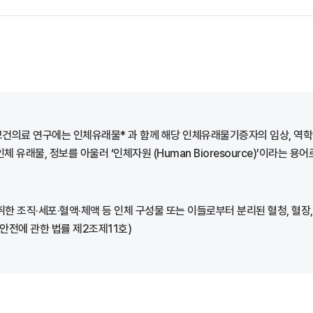
보건의료 연구에는 인체유래물* 과 함께 해당 인체유래물기증자의 임상, 역학
래물, 정보를 아울러 ‘인체자원 (Human Bioresource)’이라는 용
세포·혈액·체액 등 인체 구성물 또는 이들로부터 분리된 혈청, 혈장, 염색체, DNA 
 및 안전에 관한 법률 제2조제11호)