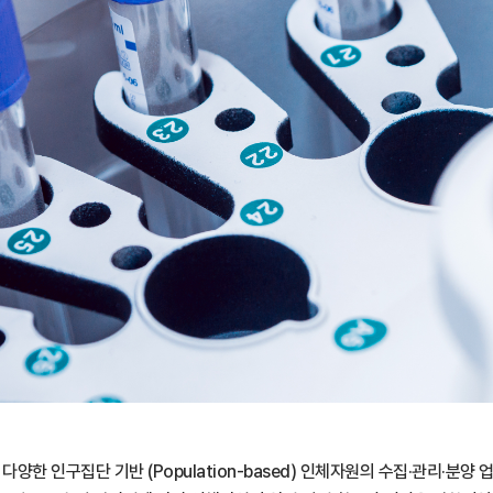
구집단 기반 (Population-based) 인체자원의 수집·관리·분양 업무를