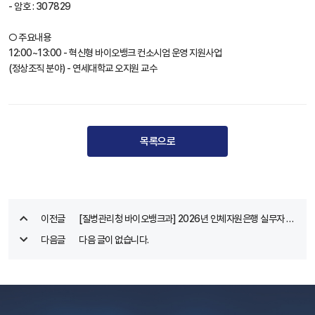
- 암호 : 307829
○ 주요내용
12:00~13:00 - 혁신형 바이오뱅크 컨소시엄 운영 지원사업
(정상조직 분야) - 연세대학교 오지원 교수
목록으로
이전글
[질병관리청 바이오뱅크과] 2026년 인체자원은행 실무자 교
육 일정
다음글
다음 글이 없습니다.