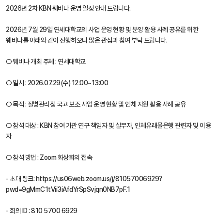
2026년 2차 KBN 웨비나 운영 일정 안내 드립니다.
2026년 7월 29일 연세대학교의 사업 운영 현황 및 분양 활용 사례 공유를 위한
웨비나를 아래와 같이 진행하오니 많은 관심과 참여 부탁 드립니다.
○ 웨비나 개최 주체 : 연세대학교
○ 일시 : 2026.07.29(수) 12:00~13:00
○ 목적 : 질병관리청 국고 보조 사업 운영 현황 및 인체 자원 활용 사례 공유
○ 참석 대상 : KBN 참여 기관 연구 책임자 및 실무자, 인체유래물은행 관련자 및 이용
자
○ 참석 방법 : Zoom 화상회의 접속
- 초대 링크: https://us06web.zoom.us/j/81057006929?
pwd=9gMmC1tVii3iAfdYrSpSvjqn0NB7pF.1
- 회의 ID : 810 5700 6929