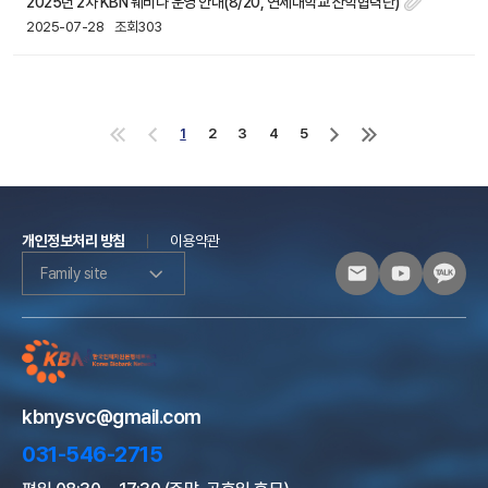
2025년 2차 KBN 웨비나 운영 안내(8/20, 연세대학교 산학협력단)
2025-07-28
조회303
1
2
3
4
5
처
이
다
마
음
전
음
지
으
으
으
막
로
로
로
으
로
개인정보처리 방침
이용약관
Family site
kbnysvc@gmail.com
031-546-2715