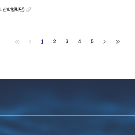
학교 산학협력단)
1
2
3
4
5
처
이
다
마
음
전
음
지
으
으
으
막
로
로
로
으
로