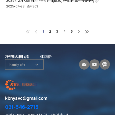
2025년 2차 KBN 웨비나 운영 안내(8/20, 연세대학교 산학협력단)
2025-07-28
조회303
1
2
3
4
5
처
이
다
마
음
전
음
지
으
으
으
막
로
로
로
으
로
개인정보처리 방침
이용약관
Family site
kbnysvc@gmail.com
031-546-2715