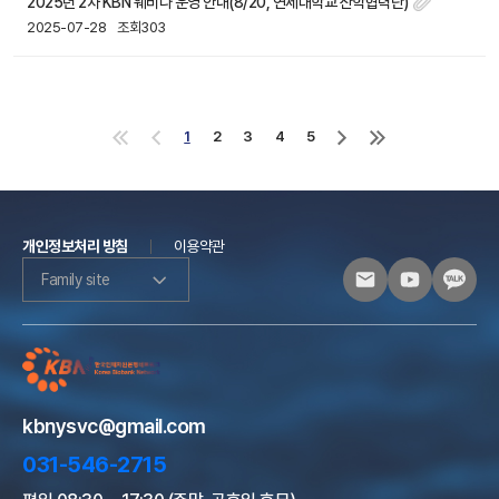
2025년 2차 KBN 웨비나 운영 안내(8/20, 연세대학교 산학협력단)
2025-07-28
조회303
1
2
3
4
5
처
이
다
마
음
전
음
지
으
으
으
막
로
로
로
으
로
개인정보처리 방침
이용약관
Family site
kbnysvc@gmail.com
031-546-2715