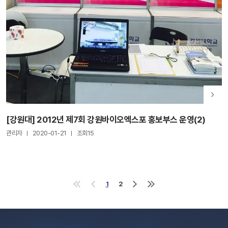
[강원대] 2012년 제7회 강원바이오엑스포 홍보부스 운영(2)
관리자
2020-01-21
조회15
1
2
처
이
다
마
음
전
음
지
으
으
으
막
로
로
로
으