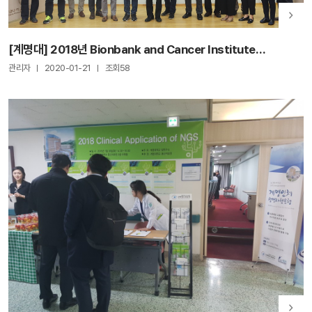
[계명대] 2018년 Bionbank and Cancer Institute
International Symposium
관리자
2020-01-21
조회58