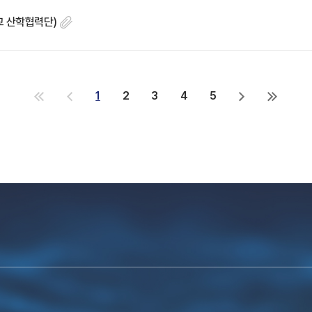
학교 산학협력단)
1
2
3
4
5
처
이
다
마
음
전
음
지
으
으
으
막
로
로
로
으
로