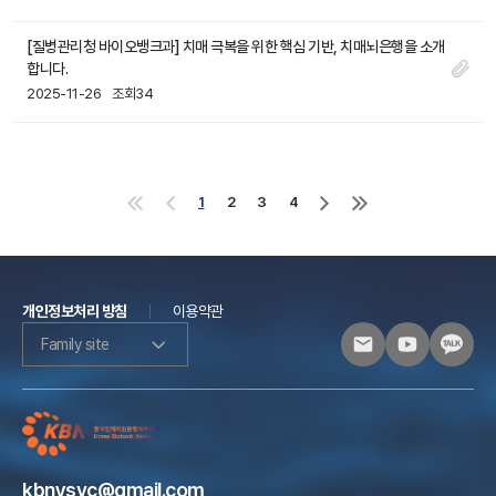
[질병관리청 바이오뱅크과] 치매 극복을 위한 핵심 기반, 치매뇌은행을 소개
합니다.
2025-11-26
조회34
1
2
3
4
처
이
다
마
음
전
음
지
으
으
으
막
로
로
로
으
로
개인정보처리 방침
이용약관
Family site
kbnysvc@gmail.com