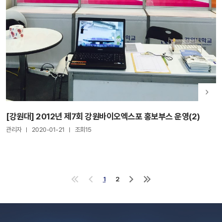
[강원대] 2012년 제7회 강원바이오엑스포 홍보부스 운영(2)
관리자
2020-01-21
조회15
1
2
처
이
다
마
음
전
음
지
으
으
으
막
로
로
로
으