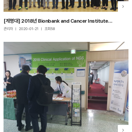
[계명대] 2018년 Bionbank and Cancer Institute
International Symposium
관리자
2020-01-21
조회58