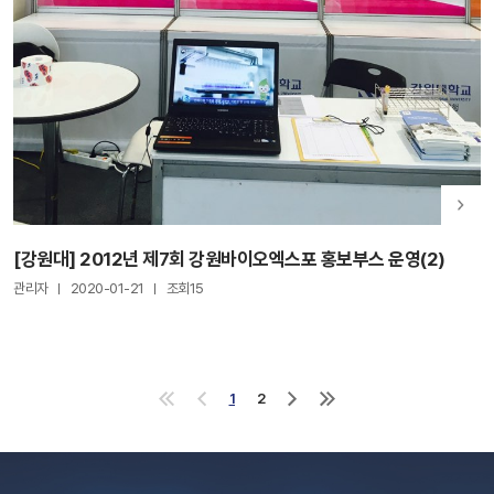
[강원대] 2012년 제7회 강원바이오엑스포 홍보부스 운영(2)
관리자
2020-01-21
조회15
1
2
처
이
다
마
음
전
음
지
으
으
으
막
로
로
로
으