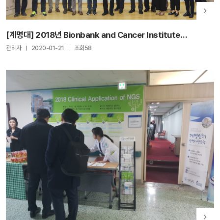
[계명대] 2018년 Bionbank and Cancer Institute
International Symposium
관리자
2020-01-21
조회58