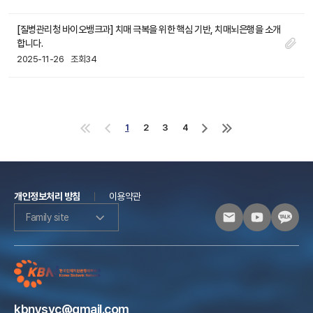
[질병관리청 바이오뱅크과] 치매 극복을 위한 핵심 기반, 치매뇌은행을 소개
합니다.
2025-11-26
조회34
1
2
3
4
처
이
다
마
음
전
음
지
으
으
으
막
로
로
로
으
로
개인정보처리 방침
이용약관
Family site
kbnysvc@gmail.com