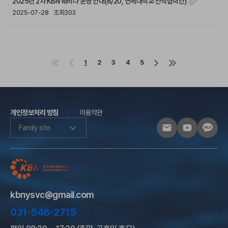
2025년 2차 KBN 웨비나 운영 안내(8/20, 연세대학교 산학협력단)
2025-07-28
조회303
1
2
3
4
5
처
이
다
마
음
전
음
지
으
으
으
막
로
로
로
으
로
개인정보처리 방침
이용약관
Family site
kbnysvc@gmail.com
031-546-2715