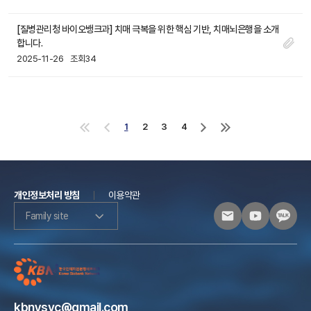
[질병관리청 바이오뱅크과] 치매 극복을 위한 핵심 기반, 치매뇌은행을 소개
합니다.
2025-11-26
조회34
1
2
3
4
처
이
다
마
음
전
음
지
으
으
으
막
로
로
로
으
로
개인정보처리 방침
이용약관
Family site
kbnysvc@gmail.com