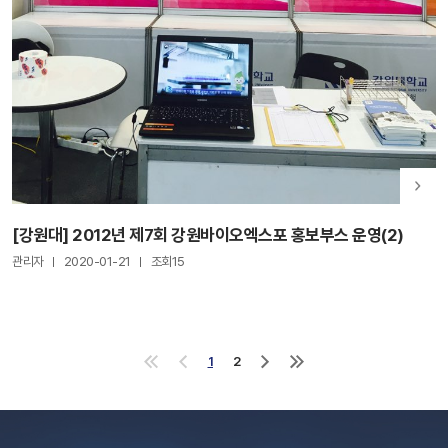
[강원대] 2012년 제7회 강원바이오엑스포 홍보부스 운영(2)
관리자
2020-01-21
조회15
1
2
처
이
다
마
음
전
음
지
으
으
으
막
로
로
로
으