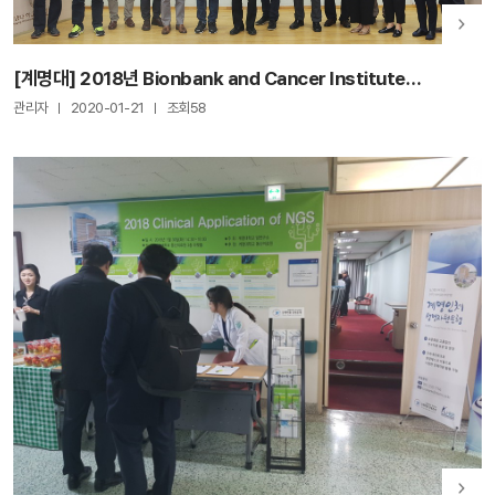
[계명대] 2018년 Bionbank and Cancer Institute
International Symposium
관리자
2020-01-21
조회58