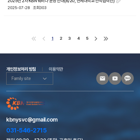
2025년 2차 KBN 웨비나 운영 안내(8/20, 연세대학교 산학협력단)
2025-07-28
조회303
1
2
3
4
5
처
이
다
마
음
전
음
지
으
으
으
막
로
로
로
으
로
개인정보처리 방침
이용약관
Family site
kbnysvc@gmail.com
031-546-2715