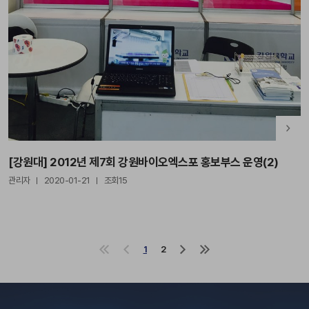
[강원대] 2012년 제7회 강원바이오엑스포 홍보부스 운영(2)
관리자
2020-01-21
조회15
1
2
처
이
다
마
음
전
음
지
으
으
으
막
로
로
로
으