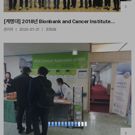
[계명대] 2018년 Bionbank and Cancer Institute
International Symposium
관리자
2020-01-21
조회58