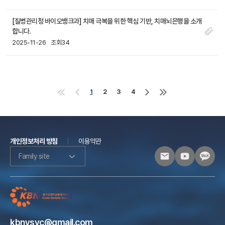
[질병관리청 바이오뱅크과] 치매 극복을 위한 핵심 기반, 치매뇌은행을 소개
합니다.
2025-11-26
조회34
1
2
3
4
처
이
다
마
음
전
음
지
으
으
으
막
로
로
로
으
로
개인정보처리 방침
이용약관
Family site
kbnysvc@gmail.com