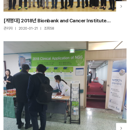
[계명대] 2018년 Bionbank and Cancer Institute
International Symposium
관리자
2020-01-21
조회58