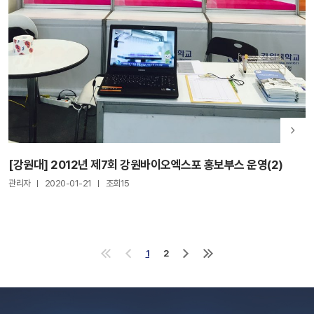
[강원대] 2012년 제7회 강원바이오엑스포 홍보부스 운영(2)
관리자
2020-01-21
조회15
1
2
처
이
다
마
음
전
음
지
으
으
으
막
로
로
로
으