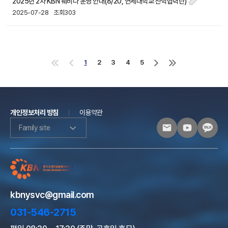
2025년 2차 KBN 웨비나 운영 안내(8/20, 연세대학교 산학협력단)
2025-07-28
조회303
1
2
3
4
5
처
이
다
마
음
전
음
지
으
으
으
막
로
로
로
으
로
개인정보처리 방침
이용약관
Family site
kbnysvc@gmail.com
031-546-2715