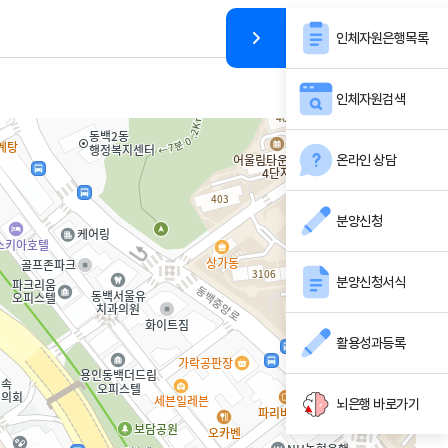
인체자원은행목록
인체자원검색
온라인 상담
분양신청
분양신청서식
활용성과등록
뇌은행 바로가기