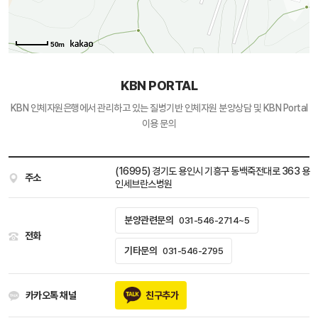
50m
KBN PORTAL
KBN 인체자원은행에서 관리하고 있는
질병기반 인체자원 분양상담 및 KBN Portal
이용 문의
(16995) 경기도 용인시 기흥구 동백죽전대로 363 용
주소
인세브란스병원
분양관련문의
031-546-2714~5
전화
기타문의
031-546-2795
카카오톡 채널
친구추가