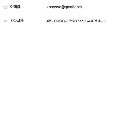
이메일
kbnysvc@gmail.com
상담시간
평일 08:30~17:30 (주말, 공휴일 휴무)
개인정보처리 방침
이용약관
Family site
kbnysvc@gmail.com
031-546-2715
평일 08:30 ~ 17:30 (주말, 공휴일 휴무)