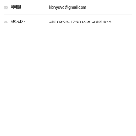
이메일
kbnysvc@gmail.com
상담시간
평일 08:30~17:30 (주말, 공휴일 휴무)
개인정보처리 방침
이용약관
Family site
kbnysvc@gmail.com
031-546-2715
평일 08:30 ~ 17:30 (주말, 공휴일 휴무)