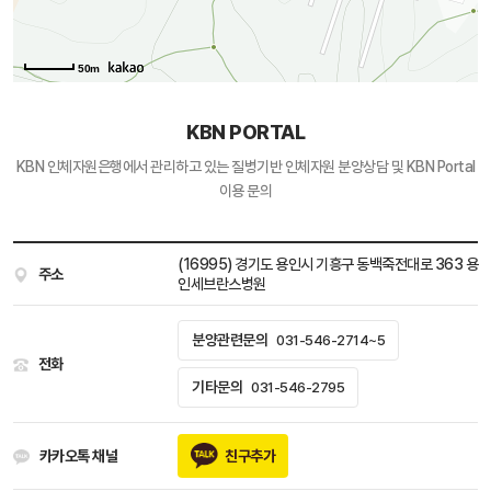
50m
KBN PORTAL
KBN 인체자원은행에서 관리하고 있는
질병기반 인체자원 분양상담 및 KBN Portal
이용 문의
(16995) 경기도 용인시 기흥구 동백죽전대로 363 용
주소
인세브란스병원
분양관련문의
031-546-2714~5
전화
기타문의
031-546-2795
카카오톡 채널
친구추가