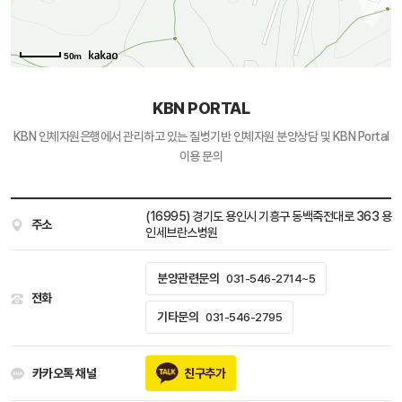
50m
KBN PORTAL
KBN 인체자원은행에서 관리하고 있는
질병기반 인체자원 분양상담 및 KBN Portal
이용 문의
(16995) 경기도 용인시 기흥구 동백죽전대로 363 용
주소
인세브란스병원
분양관련문의
031-546-2714~5
전화
기타문의
031-546-2795
카카오톡 채널
친구추가