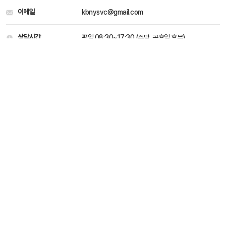
이메일
kbnysvc@gmail.com
상담시간
평일 08:30~17:30 (주말, 공휴일 휴무)
개인정보처리 방침
이용약관
Family site
kbnysvc@gmail.com
031-546-2715
평일 08:30 ~ 17:30 (주말, 공휴일 휴무)