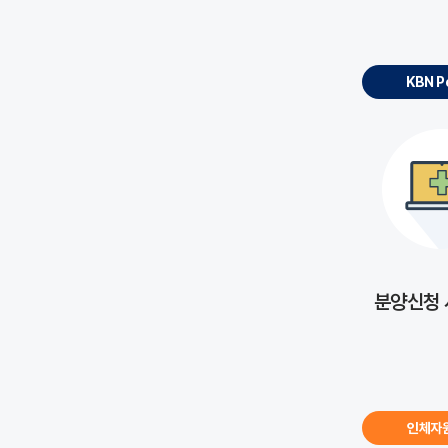
KBN P
분양신청
인체자