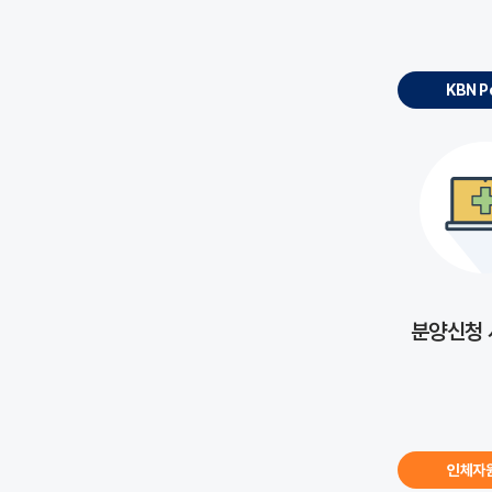
KBN P
분양신청
인체자