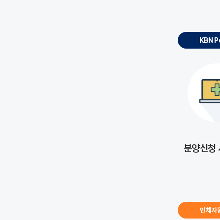
KBN P
분양신청
인체자