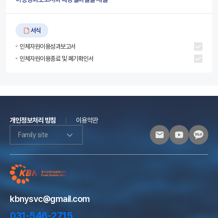
서식
인체자원이용성과보고서
인체자원이용종료 및 폐기확인서
개인정보처리 방침
이용약관
Family site
kbnysvc@gmail.com
031-546-2715