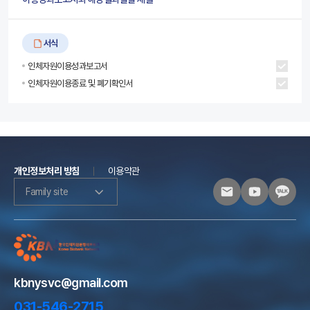
서식
인체자원이용성과보고서
인체자원이용종료 및 폐기확인서
개인정보처리 방침
이용약관
Family site
kbnysvc@gmail.com
031-546-2715