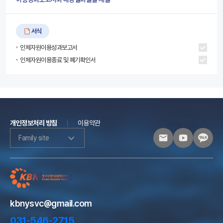
서식
인체자원이용성과보고서
인체자원이용종료 및 폐기확인서
개인정보처리 방침
이용약관
Family site
kbnysvc@gmail.com
031-546-2715