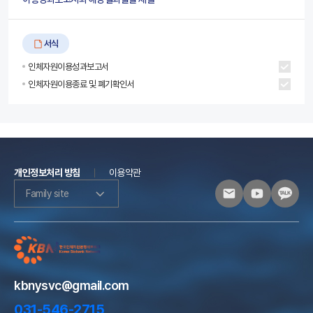
서식
인체자원이용성과보고서
인체자원이용종료 및 폐기확인서
개인정보처리 방침
이용약관
Family site
kbnysvc@gmail.com
031-546-2715